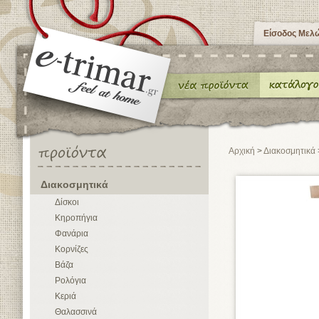
Είσοδος Μελ
Αρχική
>
Διακοσμητικά
Διακοσμητικά
Δίσκοι
Κηροπήγια
Φανάρια
Κορνίζες
Βάζα
Ρολόγια
Κεριά
Θαλασσινά