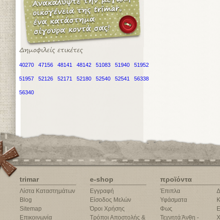
40270
47156
48141
48142
51083
51940
51952
51957
52126
52171
52180
52540
52541
56338
56340
trimar
e-shop
προϊόντα
Λίστα Καταστημάτων
Εγγραφή
Έπιπλα
Δ
Blog
Είσοδος Μελών
Υφάσματα
Κ
Sitemap
Όροι Χρήσης
Φως
Ε
Επικοινωνία
Τρόποι Αποστολής &
Τεχνητά Άνθη -
Χ