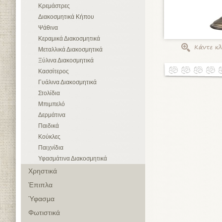
Κρεμάστρες
Διακοσμητικά Κήπου
Ψάθινα
Κεραμικά Διακοσμητικά
Μεταλλικά Διακοσμητικά
Ξύλινα Διακοσμητικά
Κασσίτερος
Γυάλινα Διακοσμητικά
Στολίδια
Μπιμπελό
Δερμάτινα
Παιδικά
Κούκλες
Παιχνίδια
Υφασμάτινα Διακοσμητικά
Χρηστικά
Έπιπλα
Ύφασμα
Φωτιστικά