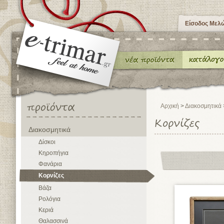
Είσοδος Μελ
Αρχική
>
Διακοσμητικά
Διακοσμητικά
Δίσκοι
Κηροπήγια
Φανάρια
Κορνίζες
Βάζα
Ρολόγια
Κεριά
Θαλασσινά