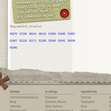
40270
47156
48141
48142
51083
51940
51952
51957
52126
52171
52180
52540
52541
56338
56340
trimar
e-shop
προϊόντα
Λίστα Καταστημάτων
Εγγραφή
Έπιπλα
Δ
Blog
Είσοδος Μελών
Υφάσματα
Κ
Sitemap
Όροι Χρήσης
Φως
Ε
Επικοινωνία
Τρόποι Αποστολής &
Τεχνητά Άνθη -
Χ