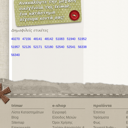
40270
47156
48141
48142
51083
51940
51952
51957
52126
52171
52180
52540
52541
56338
56340
trimar
e-shop
προϊόντα
Λίστα Καταστημάτων
Εγγραφή
Έπιπλα
Δ
Blog
Είσοδος Μελών
Υφάσματα
Κ
Sitemap
Όροι Χρήσης
Φως
Ε
Επικοινωνία
Τρόποι Αποστολής &
Τεχνητά Άνθη -
Χ