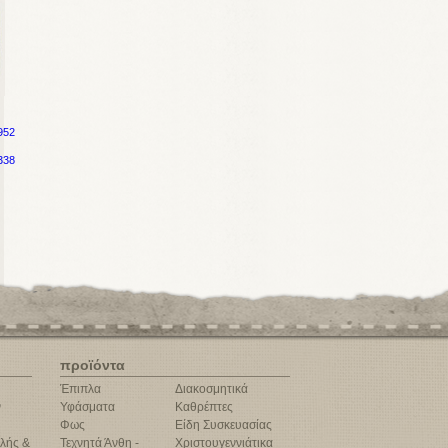
952
338
προϊόντα
Έπιπλα
Διακοσμητικά
ν
Υφάσματα
Καθρέπτες
Φως
Είδη Συσκευασίας
λής &
Τεχνητά Άνθη -
Χριστουγεννιάτικα