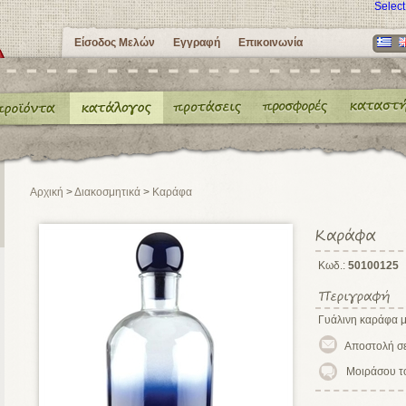
Selec
Είσοδος Μελών
Εγγραφή
Επικοινωνία
Αρχική
>
Διακοσμητικά
>
Καράφα
Κωδ.:
50100125
Γυάλινη καράφα 
Μοιράσου τ