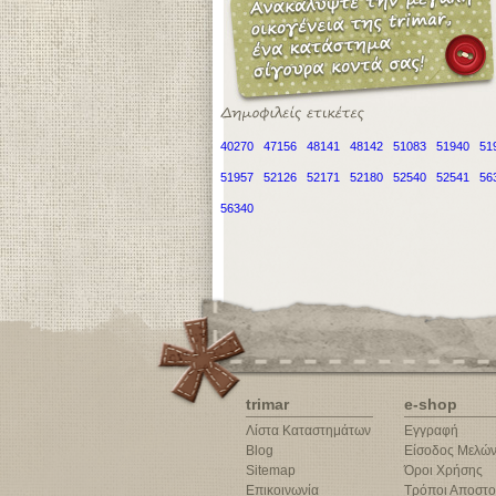
40270
47156
48141
48142
51083
51940
51
51957
52126
52171
52180
52540
52541
56
56340
trimar
e-shop
Λίστα Καταστημάτων
Εγγραφή
Blog
Είσοδος Μελώ
Sitemap
Όροι Χρήσης
Επικοινωνία
Τρόποι Αποστο