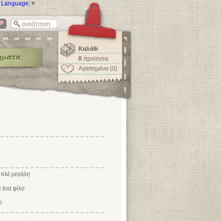
t Language
▼
Καλάθι
0
προϊόντα
Αγαπημένα (0)
μπλέ μεγάλη
ο