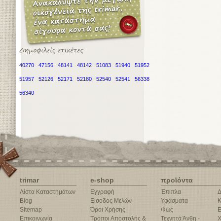
40270
47156
48141
48142
51083
51940
51952
51957
52126
52171
52180
52540
52541
56338
56340
trimar
e-shop
προϊόντα
Λίστα Καταστημάτων
Εγγραφή
Έπιπλα
Δ
Blog
Είσοδος Μελών
Υφάσματα
Κ
Sitemap
Όροι Χρήσης
Φως
Ε
Επικοινωνία
Τρόποι Αποστολής &
Τεχνητά Άνθη -
Χ