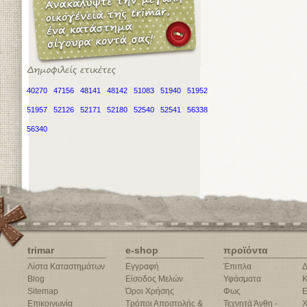
40270
47156
48141
48142
51083
51940
51952
51957
52126
52171
52180
52540
52541
56338
56340
trimar
e-shop
προϊόντα
Λίστα Καταστημάτων
Εγγραφή
Έπιπλα
Δ
Blog
Είσοδος Μελών
Υφάσματα
Κ
Sitemap
Όροι Χρήσης
Φως
Ε
Επικοινωνία
Τρόποι Αποστολής &
Τεχνητά Άνθη -
Χ