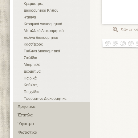
Κρεμάστρες
Διακοσμητικά Κήπου
Ψάθινα
Κεραμικά Διακοσμητικά
Μεταλλικά Διακοσμητικά
Ξύλινα Διακοσμητικά
Κασσίτερος
Γυάλινα Διακοσμητικά
Στολίδια
Μπιμπελό
Δερμάτινα
Παιδικά
Κούκλες
Παιχνίδια
Υφασμάτινα Διακοσμητικά
Χρηστικά
Έπιπλα
Ύφασμα
Φωτιστικά