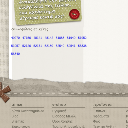
40270
47156
48141
48142
51083
51940
51952
51957
52126
52171
52180
52540
52541
56338
56340
trimar
e-shop
προϊόντα
Λίστα Καταστημάτων
Εγγραφή
Έπιπλα
Δ
Blog
Είσοδος Μελών
Υφάσματα
Κ
Sitemap
Όροι Χρήσης
Φως
Ε
Επικοινωνία
Τρόποι Αποστολής &
Τεχνητά Άνθη -
Χ