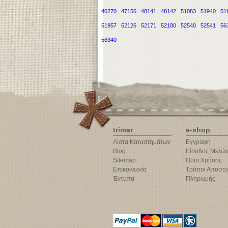
40270
47156
48141
48142
51083
51940
51
51957
52126
52171
52180
52540
52541
56
56340
trimar
e-shop
Λίστα Καταστημάτων
Εγγραφή
Blog
Είσοδος Μελώ
Sitemap
Όροι Χρήσης
Επικοινωνία
Τρόποι Αποστο
Έντυπα
Πληρωμής