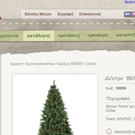
Selec
Είσοδος Μελών
Εγγραφή
Επικοινωνία
Αρχική
>
Χριστουγεννιάτικα
>
Δέντρο 'BERRY' 210cm
Κωδ.:
38890
Δέντρο "berry" μ
210εκ
Υλικό: 50%PVC,