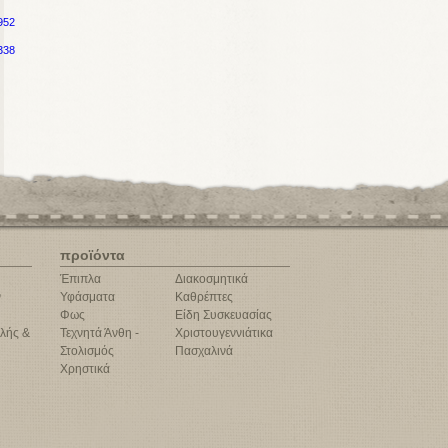
952
338
προϊόντα
Έπιπλα
Διακοσμητικά
ν
Υφάσματα
Καθρέπτες
Φως
Είδη Συσκευασίας
λής &
Τεχνητά Άνθη -
Χριστουγεννιάτικα
Στολισμός
Πασχαλινά
Χρηστικά