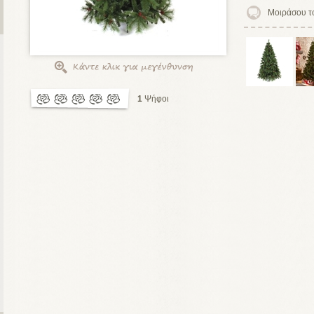
Μοιράσου τ
1
Ψήφοι