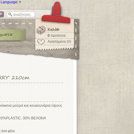
t Language
▼
Καλάθι
0
προϊόντα
Αγαπημένα (0)
ε κόκκινα μούρα και κουκουνάρια ύψους
 20%PLASTIC, 30% ΒΕΛΟΝΑ