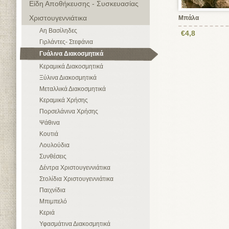
Είδη Αποθήκευσης - Συσκευασίας
Χριστουγεννιάτικα
Μπάλα
Αη Βασίληδες
€4,8
Γιρλάντες- Στεφάνια
Γυάλινα Διακοσμητικά
Κεραμικά Διακοσμητικά
Ξύλινα Διακοσμητικά
Μεταλλικά Διακοσμητικά
Κεραμικά Χρήσης
Πορσελάνινα Χρήσης
Ψάθινα
Κουτιά
Λουλούδια
Συνθέσεις
Δέντρα Χριστουγεννιάτικα
Στολίδια Χριστουγεννιάτικα
Παιχνίδια
Μπιμπελό
Κεριά
Υφασμάτινα Διακοσμητικά