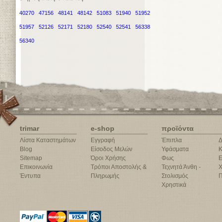
40270
47156
48141
48142
51083
51940
51952
51957
52126
52171
52180
52540
52541
56338
56340
trimar
e-shop
προϊόντα
Λίστα Καταστημάτων
Εγγραφή
Έπιπλα
Δ
Blog
Είσοδος Μελών
Υφάσματα
Κ
Sitemap
Όροι Χρήσης
Φως
Ε
Επικοινωνία
Τρόποι Αποστολής &
Τεχνητά Άνθη -
Χ
Έντυπα
Πληρωμής
Στολισμός
Π
Χρηστικά