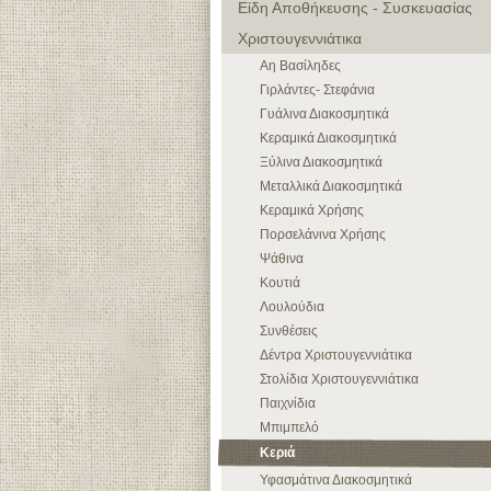
Είδη Αποθήκευσης - Συσκευασίας
Χριστουγεννιάτικα
Αη Βασίληδες
Γιρλάντες- Στεφάνια
Γυάλινα Διακοσμητικά
Κεραμικά Διακοσμητικά
Ξύλινα Διακοσμητικά
Μεταλλικά Διακοσμητικά
Κεραμικά Χρήσης
Πορσελάνινα Χρήσης
Ψάθινα
Κουτιά
Λουλούδια
Συνθέσεις
Δέντρα Χριστουγεννιάτικα
Στολίδια Χριστουγεννιάτικα
Παιχνίδια
Μπιμπελό
Κεριά
Υφασμάτινα Διακοσμητικά