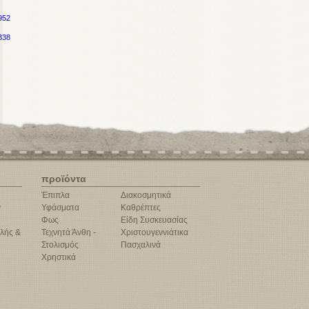
952
338
προϊόντα
Έπιπλα
Διακοσμητικά
ν
Υφάσματα
Καθρέπτες
Φως
Είδη Συσκευασίας
λής &
Τεχνητά Άνθη -
Χριστουγεννιάτικα
Στολισμός
Πασχαλινά
Χρηστικά