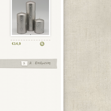
€14,9
1