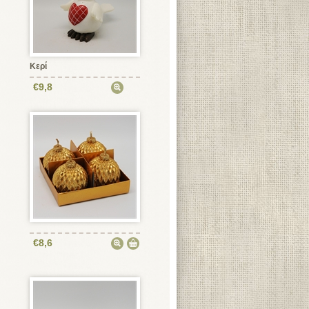
Κερί
€9,8
€8,6