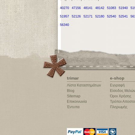
40270
47156
48141
48142
51083
51940
51
51957
52126
52171
52180
52540
52541
56
56340
trimar
e-shop
Λίστα Καταστημάτων
Εγγραφή
Blog
Είσοδος Μελώ
Sitemap
Όροι Χρήσης
Επικοινωνία
Τρόποι Αποστο
Έντυπα
Πληρωμής