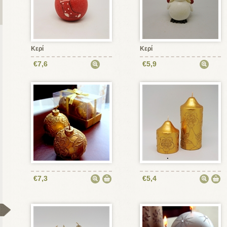
Κερί
Κερί
€7,6
€5,9
€7,3
€5,4