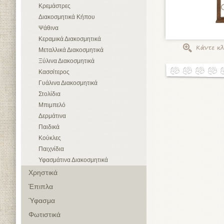
Κρεμάστρες
Διακοσμητικά Κήπου
Ψάθινα
Κεραμικά Διακοσμητικά
Μεταλλικά Διακοσμητικά
Ξύλινα Διακοσμητικά
Κασσίτερος
Γυάλινα Διακοσμητικά
Στολίδια
Μπιμπελό
Δερμάτινα
Παιδικά
Κούκλες
Παιχνίδια
Υφασμάτινα Διακοσμητικά
Χρηστικά
Έπιπλα
Ύφασμα
Φωτιστικά