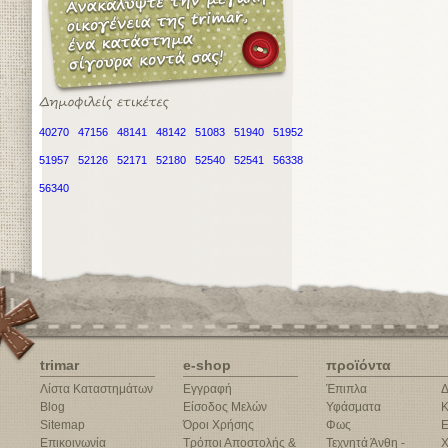
40270
47156
48141
48142
51083
51940
51952
51957
52126
52171
52180
52540
52541
56338
56340
trimar
e-shop
προϊόντα
Λίστα Καταστημάτων
Εγγραφή
Έπιπλα
Δ
Blog
Είσοδος Μελών
Υφάσματα
Κ
Sitemap
Όροι Χρήσης
Φως
Ε
Επικοινωνία
Τρόποι Αποστολής &
Τεχνητά Άνθη -
Χ