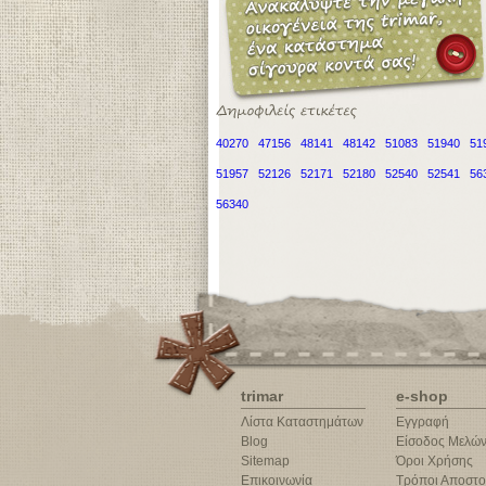
40270
47156
48141
48142
51083
51940
51
51957
52126
52171
52180
52540
52541
56
56340
trimar
e-shop
Λίστα Καταστημάτων
Εγγραφή
Blog
Είσοδος Μελώ
Sitemap
Όροι Χρήσης
Επικοινωνία
Τρόποι Αποστο