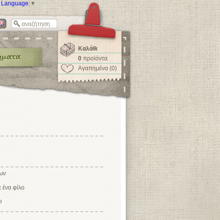
t Language
▼
Καλάθι
0
προϊόντα
Αγαπημένα (0)
ων
ο