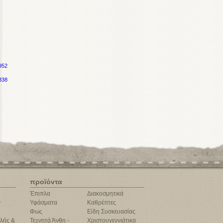
952
338
προϊόντα
Έπιπλα
Διακοσμητικά
ν
Υφάσματα
Καθρέπτες
Φως
Είδη Συσκευασίας
λής &
Τεχνητά Άνθη -
Χριστουγεννιάτικα