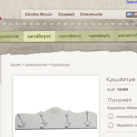
Selec
Είσοδος Μελών
Εγγραφή
Επικοινωνία
Αρχική
>
Διακοσμητικά
>
Κρεμάστρα
Κωδ.:
56489
Κρεμάστρα 4θέσε
Μοιράσου τ