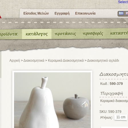
Selec
Είσοδος Μελών
Εγγραφή
Επικοινωνία
Αρχική
>
Διακοσμητικά
>
Κεραμικά Διακοσμητικά
>
Διακοσμητικό αχλάδι
Κωδ.:
590-379
Κεραμικό διακοσμ
-
SKU: 590-379
11 cm