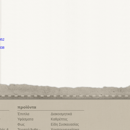
952
338
προϊόντα
Έπιπλα
Διακοσμητικά
ν
Υφάσματα
Καθρέπτες
Φως
Είδη Συσκευασίας
λής &
Τεχνητά Άνθη -
Χριστουγεννιάτικα