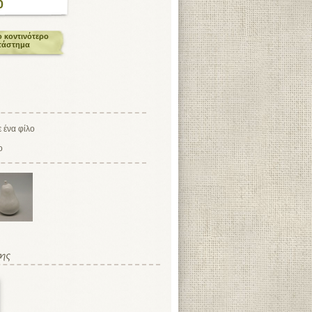
0
ο κοντινότερο
τάστημα
ο