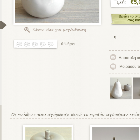
€5,
Βρείτε το στ
σας κα
ή
0
Ψήφοι
Μοιράσου τ