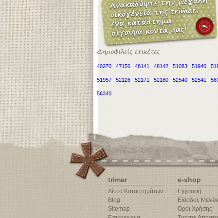
40270
47156
48141
48142
51083
51940
51
51957
52126
52171
52180
52540
52541
56
56340
trimar
e-shop
Λίστα Καταστημάτων
Εγγραφή
Blog
Είσοδος Μελώ
Sitemap
Όροι Χρήσης
Επικοινωνία
Τρόποι Αποστο