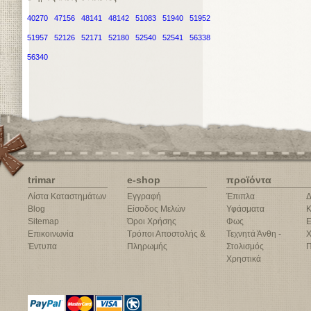
40270
47156
48141
48142
51083
51940
51952
51957
52126
52171
52180
52540
52541
56338
56340
trimar
e-shop
προϊόντα
Λίστα Καταστημάτων
Εγγραφή
Έπιπλα
Δ
Blog
Είσοδος Μελών
Υφάσματα
Κ
Sitemap
Όροι Χρήσης
Φως
Ε
Επικοινωνία
Τρόποι Αποστολής &
Τεχνητά Άνθη -
Χ
Έντυπα
Πληρωμής
Στολισμός
Π
Χρηστικά