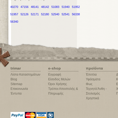
40270
47156
48141
48142
51083
51940
51952
51957
52126
52171
52180
52540
52541
56338
56340
trimar
e-shop
προϊόντα
Λίστα Καταστημάτων
Εγγραφή
Έπιπλα
Δ
Blog
Είσοδος Μελών
Υφάσματα
Κ
Sitemap
Όροι Χρήσης
Φως
Ε
Επικοινωνία
Τρόποι Αποστολής &
Τεχνητά Άνθη -
Χ
Έντυπα
Πληρωμής
Στολισμός
Π
Χρηστικά