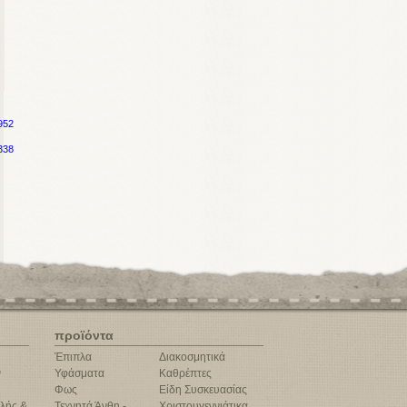
952
338
προϊόντα
Έπιπλα
Διακοσμητικά
ν
Υφάσματα
Καθρέπτες
Φως
Είδη Συσκευασίας
λής &
Τεχνητά Άνθη -
Χριστουγεννιάτικα