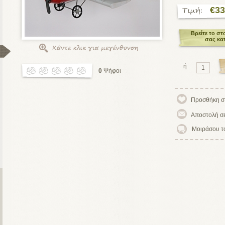
€33
Βρείτε το στ
σας κα
ή
0
Ψήφοι
Μοιράσου τ