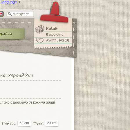
t Language
▼
Καλάθι
0
προϊόντα
Αγαπημένα (0)
μητικό αεροπλάνο σε κόκκινο ασημί
58 cm
23 cm