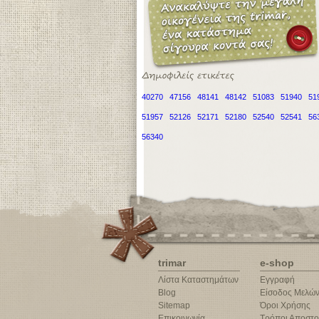
40270
47156
48141
48142
51083
51940
51
51957
52126
52171
52180
52540
52541
56
56340
trimar
e-shop
Λίστα Καταστημάτων
Εγγραφή
Blog
Είσοδος Μελώ
Sitemap
Όροι Χρήσης
Επικοινωνία
Τρόποι Αποστο