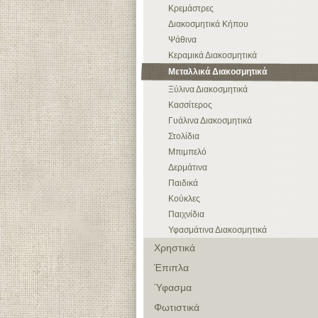
Κρεμάστρες
Διακοσμητικά Κήπου
Ψάθινα
Κεραμικά Διακοσμητικά
Μεταλλικά Διακοσμητικά
Ξύλινα Διακοσμητικά
Κασσίτερος
Γυάλινα Διακοσμητικά
Στολίδια
Μπιμπελό
Δερμάτινα
Παιδικά
Κούκλες
Παιχνίδια
Υφασμάτινα Διακοσμητικά
Χρηστικά
Έπιπλα
Ύφασμα
Φωτιστικά