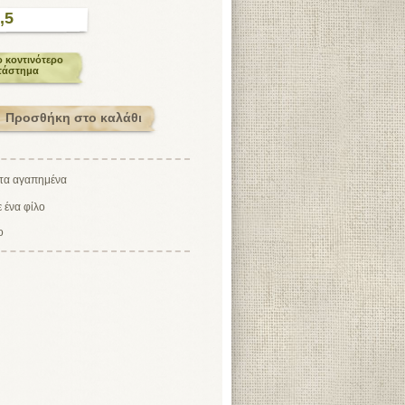
,5
ο κοντινότερο
τάστημα
ο