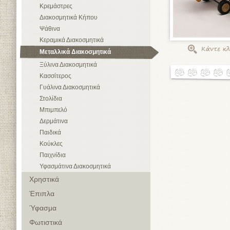
Κρεμάστρες
Διακοσμητικά Κήπου
Ψάθινα
Κεραμικά Διακοσμητικά
Μεταλλικά Διακοσμητικά
Ξύλινα Διακοσμητικά
Κασσίτερος
Γυάλινα Διακοσμητικά
Στολίδια
Μπιμπελό
Δερμάτινα
Παιδικά
Κούκλες
Παιχνίδια
Υφασμάτινα Διακοσμητικά
Χρηστικά
Έπιπλα
Ύφασμα
Φωτιστικά