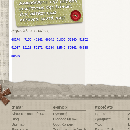
40270
47156
48141
48142
51083
51940
51952
51957
52126
52171
52180
52540
52541
56338
56340
trimar
e-shop
προϊόντα
Λίστα Καταστημάτων
Εγγραφή
Έπιπλα
Δ
Blog
Είσοδος Μελών
Υφάσματα
Κ
Sitemap
Όροι Χρήσης
Φως
Ε
Επικοινωνία
Τρόποι Αποστολής &
Τεχνητά Άνθη -
Χ