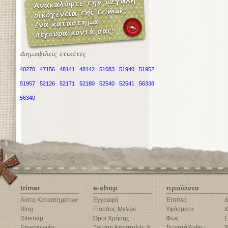
40270
47156
48141
48142
51083
51940
51952
51957
52126
52171
52180
52540
52541
56338
56340
trimar
e-shop
προϊόντα
Λίστα Καταστημάτων
Εγγραφή
Έπιπλα
Δ
Blog
Είσοδος Μελών
Υφάσματα
Κ
Sitemap
Όροι Χρήσης
Φως
Ε
Επικοινωνία
Τρόποι Αποστολής &
Τεχνητά Άνθη -
Χ