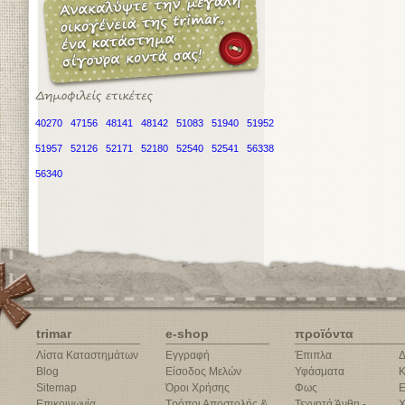
40270
47156
48141
48142
51083
51940
51952
51957
52126
52171
52180
52540
52541
56338
56340
trimar
e-shop
προϊόντα
Λίστα Καταστημάτων
Εγγραφή
Έπιπλα
Δ
Blog
Είσοδος Μελών
Υφάσματα
Κ
Sitemap
Όροι Χρήσης
Φως
Ε
Επικοινωνία
Τρόποι Αποστολής &
Τεχνητά Άνθη -
Χ