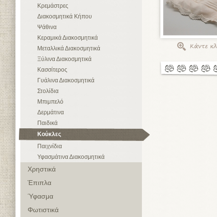
Κρεμάστρες
Διακοσμητικά Κήπου
Ψάθινα
Κεραμικά Διακοσμητικά
Μεταλλικά Διακοσμητικά
Ξύλινα Διακοσμητικά
Κασσίτερος
Γυάλινα Διακοσμητικά
Στολίδια
Μπιμπελό
Δερμάτινα
Παιδικά
Κούκλες
Παιχνίδια
Υφασμάτινα Διακοσμητικά
Χρηστικά
Έπιπλα
Ύφασμα
Φωτιστικά