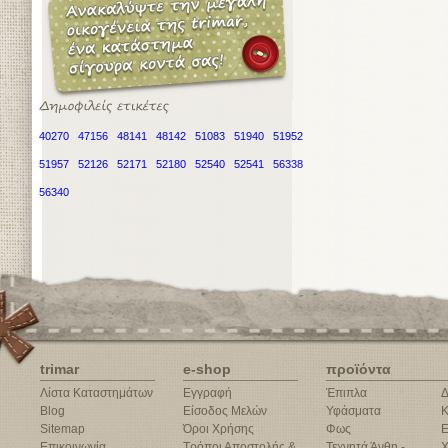
40270
47156
48141
48142
51083
51940
51952
51957
52126
52171
52180
52540
52541
56338
56340
trimar
e-shop
προϊόντα
Λίστα Καταστημάτων
Εγγραφή
Έπιπλα
Δ
Blog
Είσοδος Μελών
Υφάσματα
Κ
Sitemap
Όροι Χρήσης
Φως
Ε
Επικοινωνία
Τρόποι Αποστολής &
Τεχνητά Άνθη -
Χ