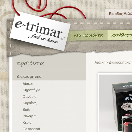
Είσοδος Μελ
Αρχική
>
Διακοσμητικά
Διακοσμητικά
Δίσκοι
Κηροπήγια
Φανάρια
Κορνίζες
Βάζα
Ρολόγια
Κεριά
Θαλασσινά