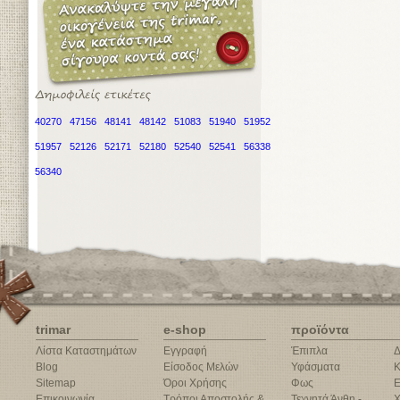
40270
47156
48141
48142
51083
51940
51952
51957
52126
52171
52180
52540
52541
56338
56340
trimar
e-shop
προϊόντα
Λίστα Καταστημάτων
Εγγραφή
Έπιπλα
Δ
Blog
Είσοδος Μελών
Υφάσματα
Κ
Sitemap
Όροι Χρήσης
Φως
Ε
Επικοινωνία
Τρόποι Αποστολής &
Τεχνητά Άνθη -
Χ