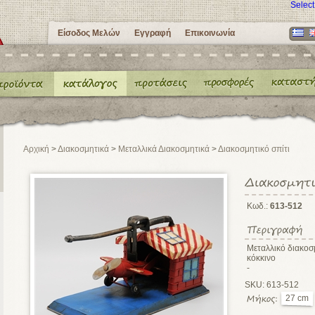
Selec
Είσοδος Μελών
Εγγραφή
Επικοινωνία
Αρχική
>
Διακοσμητικά
>
Μεταλλικά Διακοσμητικά
>
Διακοσμητικό σπίτι
Κωδ.:
613-512
Μεταλλικό διακοσ
κόκκινο
-
SKU: 613-512
27 cm