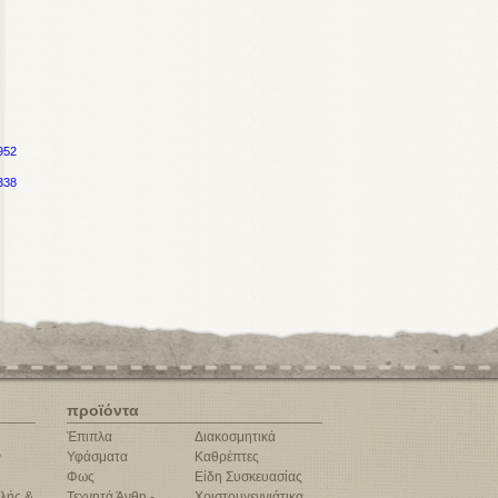
952
338
προϊόντα
Έπιπλα
Διακοσμητικά
ν
Υφάσματα
Καθρέπτες
Φως
Είδη Συσκευασίας
λής &
Τεχνητά Άνθη -
Χριστουγεννιάτικα