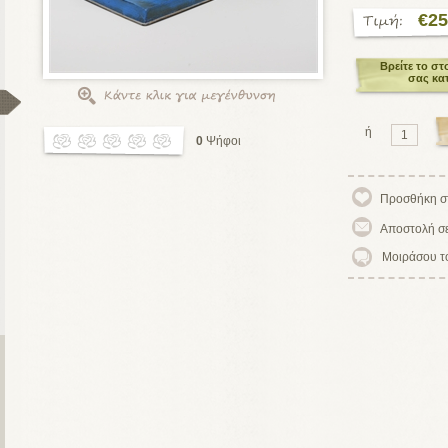
€25
Βρείτε το στ
σας κα
ή
0
Ψήφοι
Μοιράσου τ