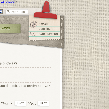
t Language
▼
Καλάθι
0
προϊόντα
Αγαπημένα (0)
μητικό σπιτάκι με αεροπλάνο σε μπλε &
13 cm
13 cm