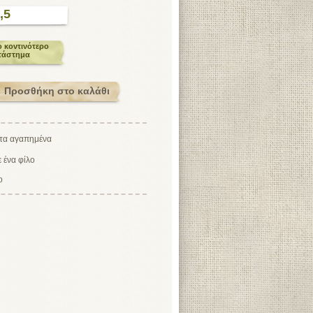
,5
ο κοντινότερο
τάστημα
ο