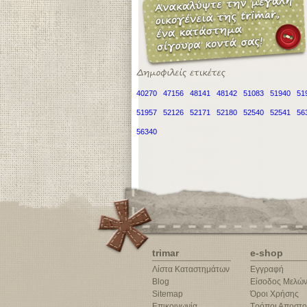
40270
47156
48141
48142
51083
51940
51
51957
52126
52171
52180
52540
52541
56
56340
trimar
e-shop
Λίστα Καταστημάτων
Εγγραφή
Blog
Είσοδος Μελώ
Sitemap
Όροι Χρήσης
Επικοινωνία
Τρόποι Αποστο