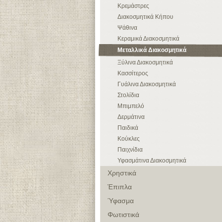
Κρεμάστρες
Διακοσμητικά Κήπου
Ψάθινα
Κεραμικά Διακοσμητικά
Μεταλλικά Διακοσμητικά
Ξύλινα Διακοσμητικά
Κασσίτερος
Γυάλινα Διακοσμητικά
Στολίδια
Μπιμπελό
Δερμάτινα
Παιδικά
Κούκλες
Παιχνίδια
Υφασμάτινα Διακοσμητικά
Χρηστικά
Έπιπλα
Ύφασμα
Φωτιστικά