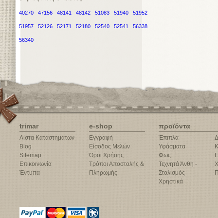
40270
47156
48141
48142
51083
51940
51952
51957
52126
52171
52180
52540
52541
56338
56340
trimar
e-shop
προϊόντα
Λίστα Καταστημάτων
Εγγραφή
Έπιπλα
Δ
Blog
Είσοδος Μελών
Υφάσματα
Κ
Sitemap
Όροι Χρήσης
Φως
Ε
Επικοινωνία
Τρόποι Αποστολής &
Τεχνητά Άνθη -
Χ
Έντυπα
Πληρωμής
Στολισμός
Π
Χρηστικά