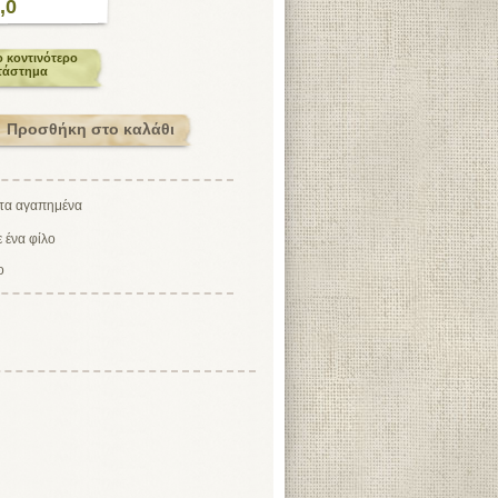
,0
ο κοντινότερο
τάστημα
ο