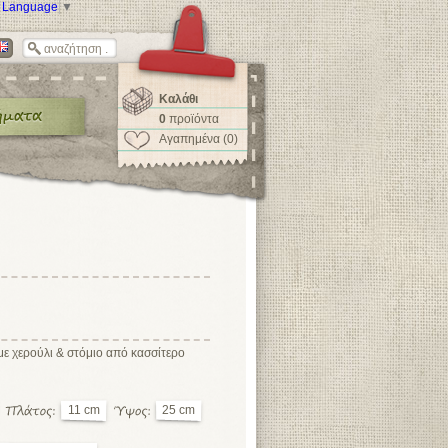
t Language
▼
Καλάθι
0
προϊόντα
Αγαπημένα (0)
με χερούλι & στόμιο από κασσίτερο
11 cm
25 cm