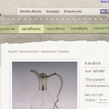
Selec
Είσοδος Μελών
Εγγραφή
Επικοινωνία
Αρχική
>
Διακοσμητικά
>
Κασσίτερος
>
Κανάτα
Κωδ.:
627-057
-Κανάτα κρασιού 
-
SKU: 627-057
16 cm