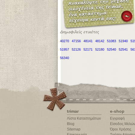
40270
47156
48141
48142
51083
51940
51
51957
52126
52171
52180
52540
52541
56
56340
trimar
e-shop
Λίστα Καταστημάτων
Εγγραφή
Blog
Είσοδος Μελώ
Sitemap
Όροι Χρήσης
Επικοινωνία
Τρόποι Αποστο