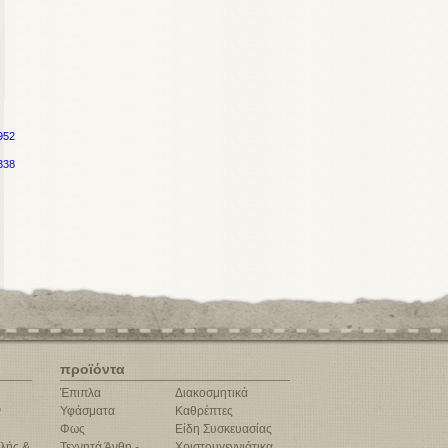
952
338
προϊόντα
Έπιπλα
Διακοσμητικά
ν
Υφάσματα
Καθρέπτες
Φως
Είδη Συσκευασίας
λής &
Τεχνητά Άνθη -
Χριστουγεννιάτικα