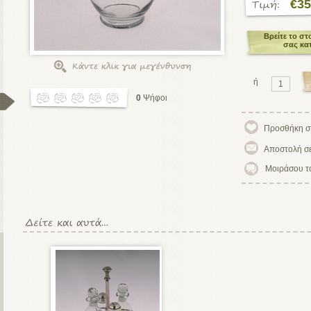
€35
Βρείτε το στ
σας κα
ή
0
Ψήφοι
Μοιράσου τ