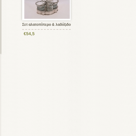
Σετ αλατοπίπερο & λαδόξιδο
€54,5