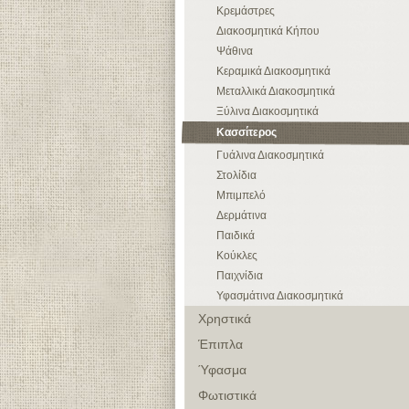
Κρεμάστρες
Διακοσμητικά Κήπου
Ψάθινα
Κεραμικά Διακοσμητικά
Μεταλλικά Διακοσμητικά
Ξύλινα Διακοσμητικά
Κασσίτερος
Γυάλινα Διακοσμητικά
Στολίδια
Μπιμπελό
Δερμάτινα
Παιδικά
Κούκλες
Παιχνίδια
Υφασμάτινα Διακοσμητικά
Χρηστικά
Έπιπλα
Ύφασμα
Φωτιστικά