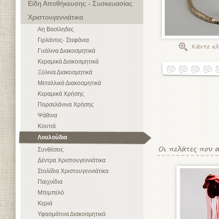
Είδη Αποθήκευσης - Συσκευασίας
Χριστουγεννιάτικα
Αη Βασίληδες
Γιρλάντες- Στεφάνια
Γυάλινα Διακοσμητικά
Κεραμικά Διακοσμητικά
Ξύλινα Διακοσμητικά
Μεταλλικά Διακοσμητικά
Κεραμικά Χρήσης
Πορσελάνινα Χρήσης
Ψάθινα
Κουτιά
Λουλούδια
Συνθέσεις
Δέντρα Χριστουγεννιάτικα
Στολίδια Χριστουγεννιάτικα
Παιχνίδια
Μπιμπελό
Κεριά
Υφασμάτινα Διακοσμητικά