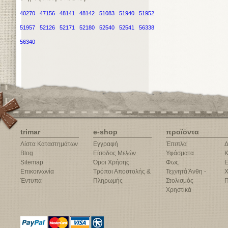
40270
47156
48141
48142
51083
51940
51952
51957
52126
52171
52180
52540
52541
56338
56340
trimar
e-shop
προϊόντα
Λίστα Καταστημάτων
Εγγραφή
Έπιπλα
Δ
Blog
Είσοδος Μελών
Υφάσματα
Κ
Sitemap
Όροι Χρήσης
Φως
Ε
Επικοινωνία
Τρόποι Αποστολής &
Τεχνητά Άνθη -
Χ
Έντυπα
Πληρωμής
Στολισμός
Π
Χρηστικά