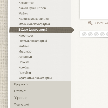
Κρεμάστρες
Διακοσμητικά Κήπου
Ψάθινα
Κεραμικά Διακοσμητικά
Μεταλλικά Διακοσμητικά
Ξύλινα Διακοσμητικά
Κασσίτερος
Γυάλινα Διακοσμητικά
Στολίδια
Μπιμπελό
Δερμάτινα
Παιδικά
Κούκλες
Παιχνίδια
Υφασμάτινα Διακοσμητικά
Χρηστικά
Έπιπλα
Ύφασμα
Φωτιστικά