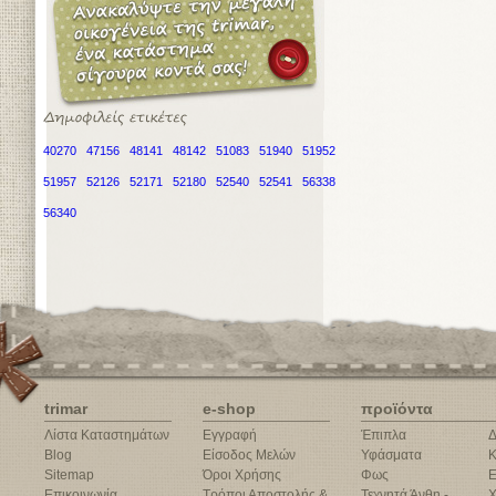
40270
47156
48141
48142
51083
51940
51952
51957
52126
52171
52180
52540
52541
56338
56340
trimar
e-shop
προϊόντα
Λίστα Καταστημάτων
Εγγραφή
Έπιπλα
Δ
Blog
Είσοδος Μελών
Υφάσματα
Κ
Sitemap
Όροι Χρήσης
Φως
Ε
Επικοινωνία
Τρόποι Αποστολής &
Τεχνητά Άνθη -
Χ