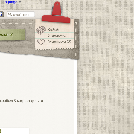
t Language
▼
Καλάθι
0
προϊόντα
Αγαπημένα (0)
κορδονι & κρεμαστ φουντα
3