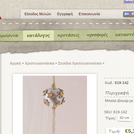
Selec
Είσοδος Μελών
Εγγραφή
Επικοινωνία
Αρχική
>
Χριστουγεννιάτικα
>
Στολίδια Χριστουγεννιάτικα
>
Κωδ.:
619-142
Μπαλα ιβουαρ με 
-
SKU: 619-142
30 cm
€5,