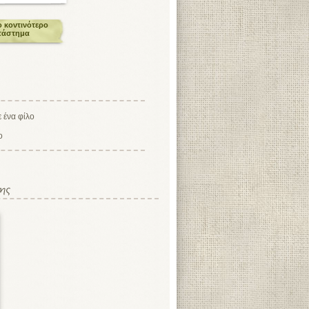
ο κοντινότερο
τάστημα
ο