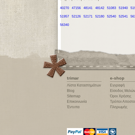
40270
47156
48141
48142
51083
51940
51
51957
52126
52171
52180
52540
52541
56
56340
trimar
e-shop
Λίστα Καταστημάτων
Εγγραφή
Blog
Είσοδος Μελώ
Sitemap
Όροι Χρήσης
Επικοινωνία
Τρόποι Αποστο
Έντυπα
Πληρωμής