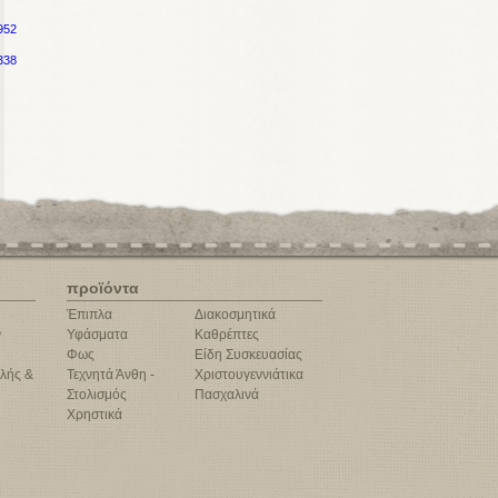
952
338
προϊόντα
Έπιπλα
Διακοσμητικά
ν
Υφάσματα
Καθρέπτες
Φως
Είδη Συσκευασίας
λής &
Τεχνητά Άνθη -
Χριστουγεννιάτικα
Στολισμός
Πασχαλινά
Χρηστικά