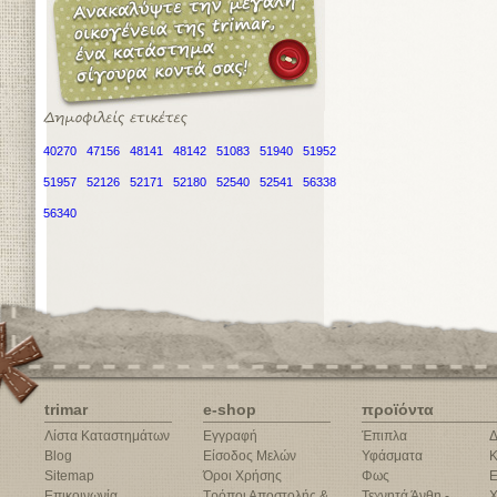
40270
47156
48141
48142
51083
51940
51952
51957
52126
52171
52180
52540
52541
56338
56340
trimar
e-shop
προϊόντα
Λίστα Καταστημάτων
Εγγραφή
Έπιπλα
Δ
Blog
Είσοδος Μελών
Υφάσματα
Κ
Sitemap
Όροι Χρήσης
Φως
Ε
Επικοινωνία
Τρόποι Αποστολής &
Τεχνητά Άνθη -
Χ