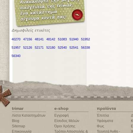
40270
47156
48141
48142
51083
51940
51952
51957
52126
52171
52180
52540
52541
56338
56340
trimar
e-shop
προϊόντα
Λίστα Καταστημάτων
Εγγραφή
Έπιπλα
Δ
Blog
Είσοδος Μελών
Υφάσματα
Κ
Sitemap
Όροι Χρήσης
Φως
Ε
Επικοινωνία
Τρόποι Αποστολής &
Τεχνητά Άνθη -
Χ