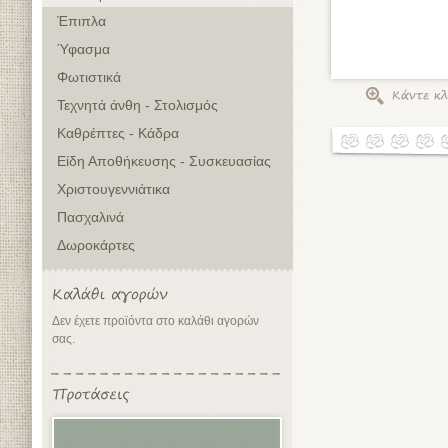
Έπιπλα
Ύφασμα
Φωτιστικά
Τεχνητά άνθη - Στολισμός
Καθρέπτες - Κάδρα
Είδη Αποθήκευσης - Συσκευασίας
Χριστουγεννιάτικα
Πασχαλινά
Δωροκάρτες
Δεν έχετε προϊόντα στο καλάθι αγορών
σας.