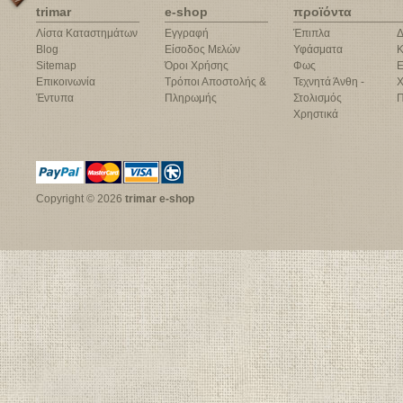
trimar
e-shop
προϊόντα
Λίστα Καταστημάτων
Εγγραφή
Έπιπλα
Δ
Blog
Είσοδος Μελών
Υφάσματα
Κ
Sitemap
Όροι Χρήσης
Φως
Ε
Επικοινωνία
Τρόποι Αποστολής &
Τεχνητά Άνθη -
Χ
Έντυπα
Πληρωμής
Στολισμός
Π
Χρηστικά
Copyright © 2026
trimar e-shop