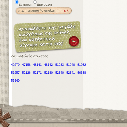
Εγγραφή
Διαγραφή
40270
47156
48141
48142
51083
51940
51952
51957
52126
52171
52180
52540
52541
56338
56340