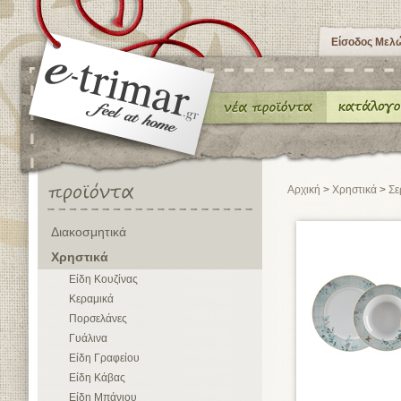
Είσοδος Μελ
Αρχική
>
Χρηστικά
>
Σε
Διακοσμητικά
Χρηστικά
Είδη Κουζίνας
Κεραμικά
Πορσελάνες
Γυάλινα
Είδη Γραφείου
Είδη Κάβας
Είδη Μπάνιου