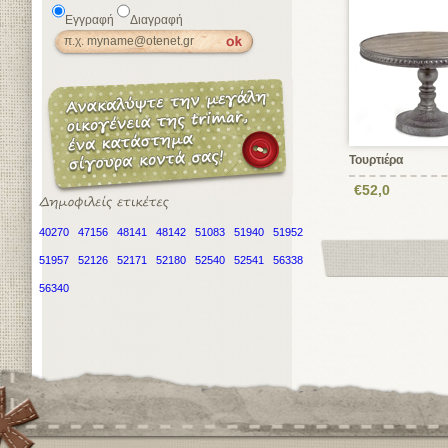
Εγγραφή
Διαγραφή
Τουρτιέρα
€52,0
40270
47156
48141
48142
51083
51940
51952
51957
52126
52171
52180
52540
52541
56338
56340