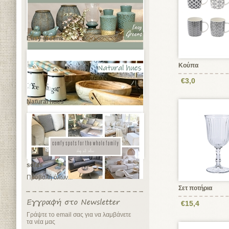
Easy greens
Κούπα
€3,0
Natural hues
sofas
Προβολή όλων...
Σετ ποτήρια
€15,4
Γράψτε το email σας για να λαμβάνετε
τα νέα μας