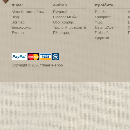
trimar
e-shop
προϊόντα
Λίστα Καταστημάτων
Εγγραφή
Έπιπλα
Δ
Blog
Είσοδος Μελών
Υφάσματα
Κ
Sitemap
Όροι Χρήσης
Φως
Ε
Επικοινωνία
Τρόποι Αποστολής &
Τεχνητά Άνθη -
Χ
Έντυπα
Πληρωμής
Στολισμός
Π
Χρηστικά
Copyright © 2026
trimar e-shop