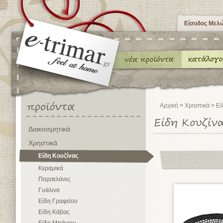
Είσοδος Μελ
Αρχική
>
Χρηστικά
>
Εί
Διακοσμητικά
Χρηστικά
Είδη Κουζίνας
Κεραμικά
Πορσελάνες
Γυάλινα
Είδη Γραφείου
Είδη Κάβας