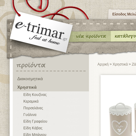
Είσοδος Μελ
Αρχική
>
Χρηστικά
>
Ζά
Διακοσμητικά
Χρηστικά
Είδη Κουζίνας
Κεραμικά
Πορσελάνες
Γυάλινα
Είδη Γραφείου
Είδη Κάβας
Είδη Μπάνιου