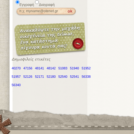
Εγγραφή
Διαγραφή
40270
47156
48141
48142
51083
51940
51952
51957
52126
52171
52180
52540
52541
56338
56340