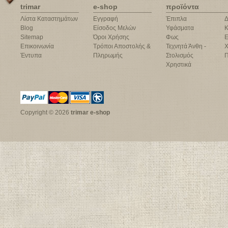
trimar
e-shop
προϊόντα
Λίστα Καταστημάτων
Εγγραφή
Έπιπλα
Δ
Blog
Είσοδος Μελών
Υφάσματα
Κ
Sitemap
Όροι Χρήσης
Φως
Ε
Επικοινωνία
Τρόποι Αποστολής &
Τεχνητά Άνθη -
Χ
Έντυπα
Πληρωμής
Στολισμός
Π
Χρηστικά
Copyright © 2026
trimar e-shop