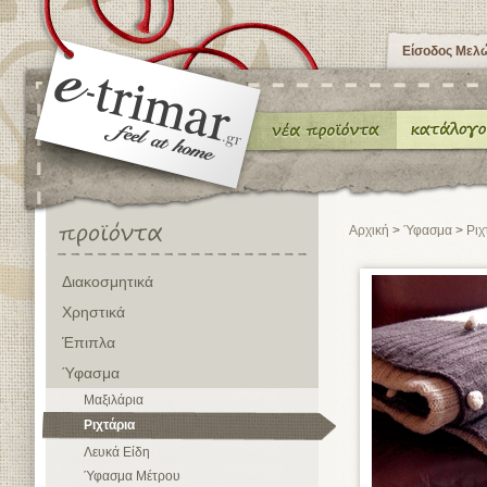
Είσοδος Μελ
Αρχική
>
Ύφασμα
>
Ριχ
Διακοσμητικά
Χρηστικά
Έπιπλα
Ύφασμα
Μαξιλάρια
Ριχτάρια
Λευκά Είδη
Ύφασμα Μέτρου