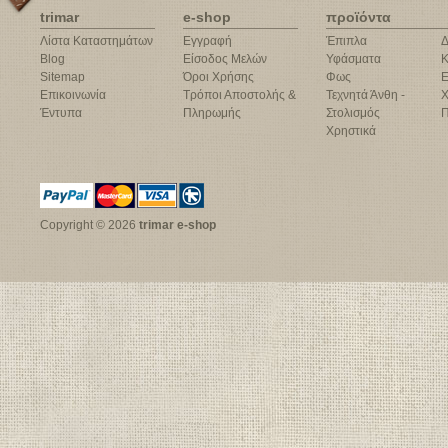
trimar
e-shop
προϊόντα
Λίστα Καταστημάτων
Εγγραφή
Έπιπλα
Δ
Blog
Είσοδος Μελών
Υφάσματα
Κ
Sitemap
Όροι Χρήσης
Φως
Ε
Επικοινωνία
Τρόποι Αποστολής &
Τεχνητά Άνθη -
Χ
Έντυπα
Πληρωμής
Στολισμός
Π
Χρηστικά
Copyright © 2026
trimar e-shop