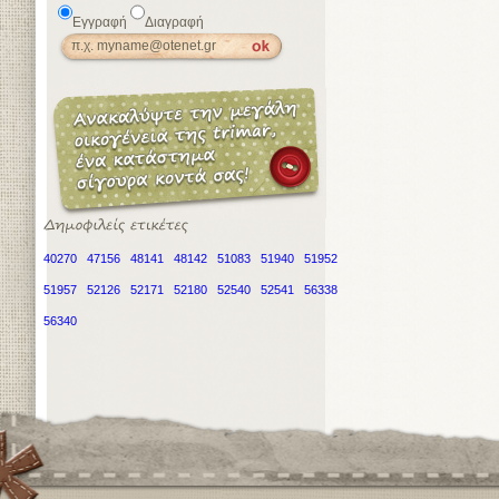
Εγγραφή
Διαγραφή
40270
47156
48141
48142
51083
51940
51952
51957
52126
52171
52180
52540
52541
56338
56340