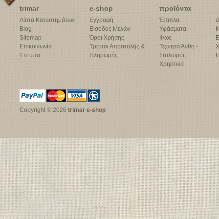
trimar
e-shop
προϊόντα
Λίστα Καταστημάτων
Εγγραφή
Έπιπλα
Δ
Blog
Είσοδος Μελών
Υφάσματα
Κ
Sitemap
Όροι Χρήσης
Φως
Ε
Επικοινωνία
Τρόποι Αποστολής &
Τεχνητά Άνθη -
Χ
Έντυπα
Πληρωμής
Στολισμός
Π
Χρηστικά
Copyright © 2026
trimar e-shop