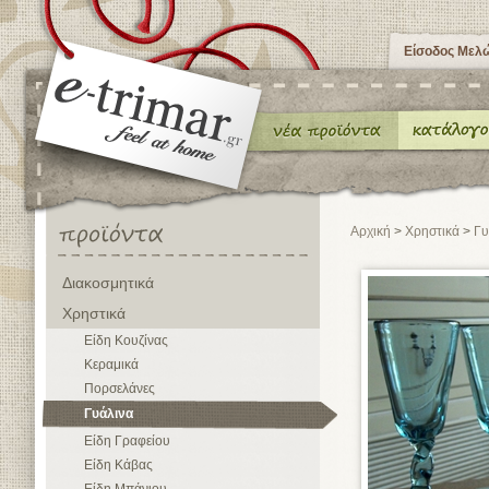
Είσοδος Μελ
Αρχική
>
Χρηστικά
>
Γυ
Διακοσμητικά
Χρηστικά
Είδη Κουζίνας
Κεραμικά
Πορσελάνες
Γυάλινα
Είδη Γραφείου
Είδη Κάβας