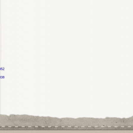
952
338