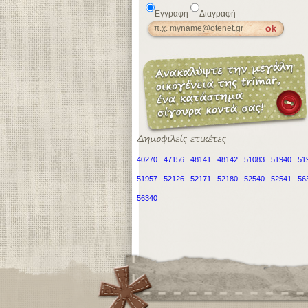
Εγγραφή
Διαγραφή
40270
47156
48141
48142
51083
51940
51
51957
52126
52171
52180
52540
52541
56
56340