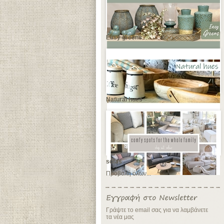
Easy greens
Natural hues
sofas
Προβολή όλων...
Γράψτε το email σας για να λαμβάνετε
τα νέα μας