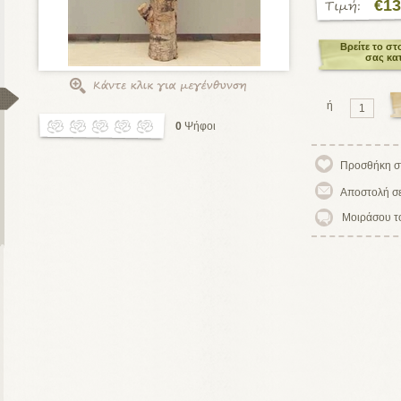
€13
Βρείτε το στ
σας κα
ή
0
Ψήφοι
Μοιράσου τ