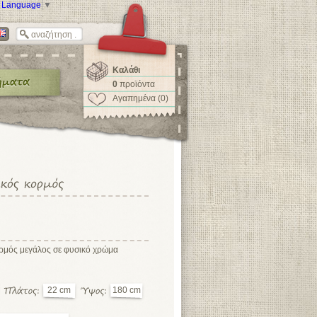
t Language
▼
Καλάθι
0
προϊόντα
Αγαπημένα (0)
ρμός μεγάλος σε φυσικό χρώμα
22 cm
180 cm