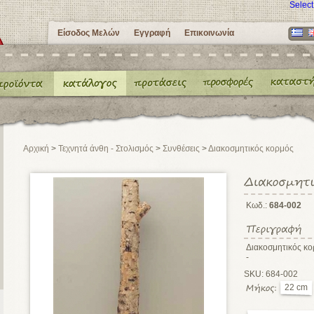
Selec
Είσοδος Μελών
Εγγραφή
Επικοινωνία
Αρχική
>
Τεχνητά άνθη - Στολισμός
>
Συνθέσεις
>
Διακοσμητικός κορμός
Κωδ.:
684-002
Διακοσμητικός κο
-
SKU: 684-002
22 cm