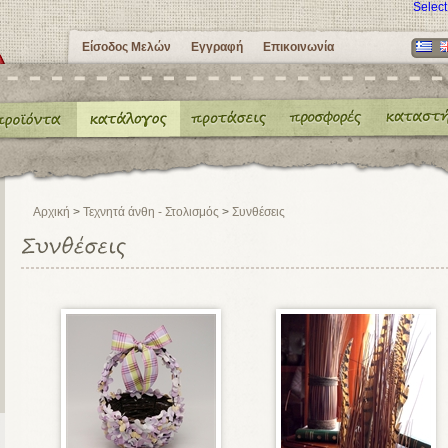
Selec
Είσοδος Μελών
Εγγραφή
Επικοινωνία
Αρχική
>
Τεχνητά άνθη - Στολισμός
>
Συνθέσεις