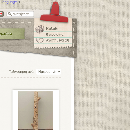
t Language
▼
Καλάθι
0
προϊόντα
Αγαπημένα (0)
Ταξινόμηση ανά