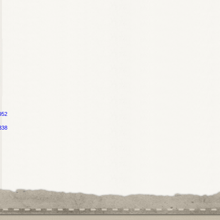
952
338