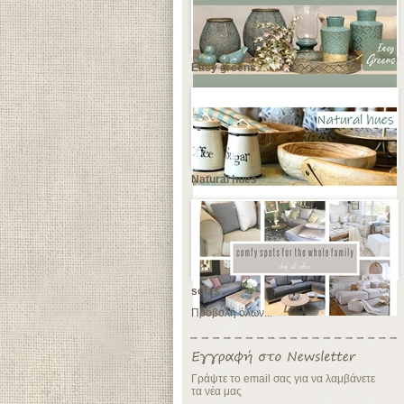
Easy greens
Natural hues
sofas
Προβολή όλων...
Γράψτε το email σας για να λαμβάνετε
τα νέα μας