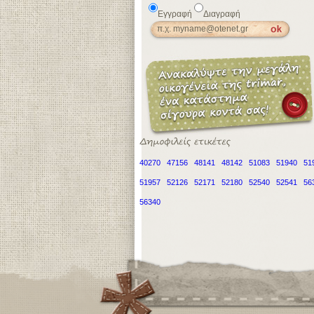
Εγγραφή
Διαγραφή
40270
47156
48141
48142
51083
51940
51
51957
52126
52171
52180
52540
52541
56
56340