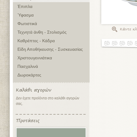
Έπιπλα
Ύφασμα
Φωτιστικά
Τεχνητά άνθη - Στολισμός
Καθρέπτες - Κάδρα
Είδη Αποθήκευσης - Συσκευασίας
Χριστουγεννιάτικα
Πασχαλινά
Δωροκάρτες
Δεν έχετε προϊόντα στο καλάθι αγορών
σας.