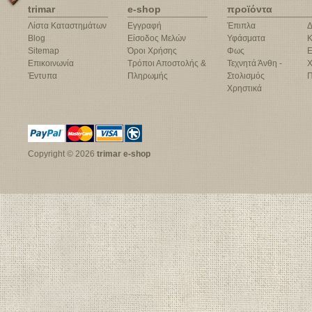
trimar
e-shop
προϊόντα
Λίστα Καταστημάτων
Εγγραφή
Έπιπλα
Δ
Blog
Είσοδος Μελών
Υφάσματα
Κ
Sitemap
Όροι Χρήσης
Φως
Ε
Επικοινωνία
Τρόποι Αποστολής &
Τεχνητά Άνθη -
Χ
Έντυπα
Πληρωμής
Στολισμός
Π
Χρηστικά
Copyright © 2026
trimar e-shop