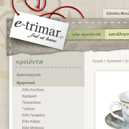
Είσοδος Μελ
Αρχική
>
Χρηστικά
>
Σε
Διακοσμητικά
Χρηστικά
Είδη Κουζίνας
Κεραμικά
Πορσελάνες
Γυάλινα
Είδη Γραφείου
Είδη Κάβας
Είδη Μπάνιου