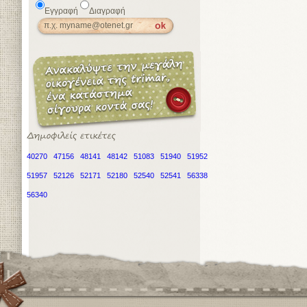
Εγγραφή
Διαγραφή
40270
47156
48141
48142
51083
51940
51952
51957
52126
52171
52180
52540
52541
56338
56340