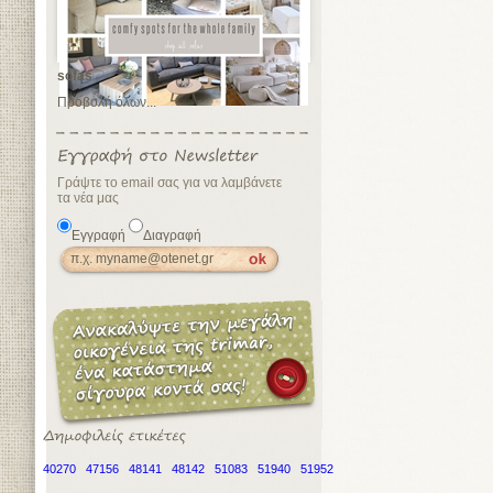
sofas
Προβολή όλων...
Γράψτε το email σας για να λαμβάνετε
τα νέα μας
Εγγραφή
Διαγραφή
40270
47156
48141
48142
51083
51940
51952