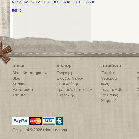
51957
52126
52171
52180
52540
52541
56338
56340
trimar
e-shop
προϊόντα
Λίστα Καταστημάτων
Εγγραφή
Έπιπλα
Δ
Blog
Είσοδος Μελών
Υφάσματα
Κ
Sitemap
Όροι Χρήσης
Φως
Ε
Επικοινωνία
Τρόποι Αποστολής &
Τεχνητά Άνθη -
Χ
Έντυπα
Πληρωμής
Στολισμός
Π
Χρηστικά
Copyright © 2026
trimar e-shop