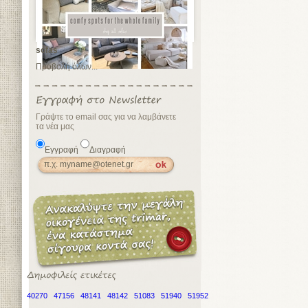
sofas
Προβολή όλων...
Γράψτε το email σας για να λαμβάνετε
τα νέα μας
Εγγραφή
Διαγραφή
40270
47156
48141
48142
51083
51940
51952