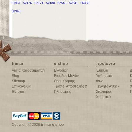
51957
52126
52171
52180
52540
52541
56338
56340
trimar
e-shop
προϊόντα
Λίστα Καταστημάτων
Εγγραφή
Έπιπλα
Δ
Blog
Είσοδος Μελών
Υφάσματα
Κ
Sitemap
Όροι Χρήσης
Φως
Ε
Επικοινωνία
Τρόποι Αποστολής &
Τεχνητά Άνθη -
Χ
Έντυπα
Πληρωμής
Στολισμός
Π
Χρηστικά
Copyright © 2026
trimar e-shop