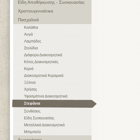
Είδη Αποθήκευσης - Συσκευασίας
Χριστουγεννιάτικα
Πασχαλινά
Καλάθια
Αυγά
Λαμπάδες
Στολίδια
Διάφορα Διακοσμητικά
Κότες Διακοσμητικές
Κεριά
Διακοσμητικά Κεραμικά
Ξύλινα
Χρήσης
Υφασμάτινα Διακοσμητικά
Στεφάνια
Συνθέσεις
Είδη Συσκευασίας
Μεταλλικά Διακοσμητικά
Μπιμπελό
Δωροκάρτες