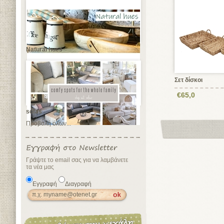
Natural hues
Σετ δίσκοι
€65,0
sofas
Προβολή όλων...
Γράψτε το email σας για να λαμβάνετε
τα νέα μας
Εγγραφή
Διαγραφή