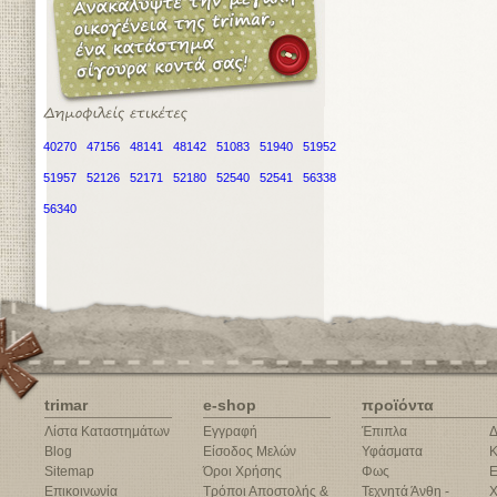
40270
47156
48141
48142
51083
51940
51952
51957
52126
52171
52180
52540
52541
56338
56340
trimar
e-shop
προϊόντα
Λίστα Καταστημάτων
Εγγραφή
Έπιπλα
Δ
Blog
Είσοδος Μελών
Υφάσματα
Κ
Sitemap
Όροι Χρήσης
Φως
Ε
Επικοινωνία
Τρόποι Αποστολής &
Τεχνητά Άνθη -
Χ