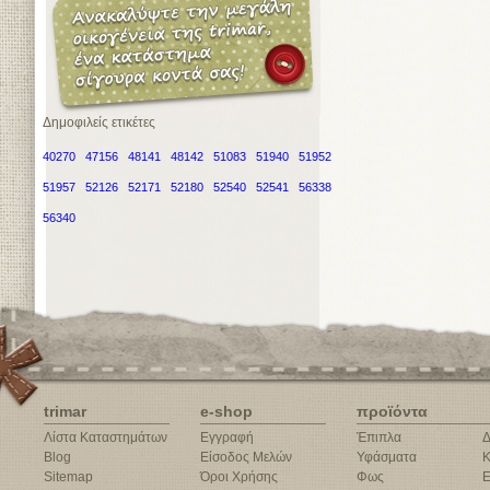
Δημοφιλείς ετικέτες
40270
47156
48141
48142
51083
51940
51952
51957
52126
52171
52180
52540
52541
56338
56340
trimar
e-shop
προϊόντα
Λίστα Καταστημάτων
Εγγραφή
Έπιπλα
Δ
Blog
Είσοδος Μελών
Υφάσματα
Κ
Sitemap
Όροι Χρήσης
Φως
Ε