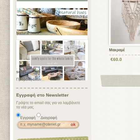
Natural hues
Μακραμέ
€60.0
sofas
Προβολή όλων...
Εγγραφή στο Newsletter
Γράψτε το email σας για να λαμβάνετε
τα νέα μας
Εγγραφή
Διαγραφή