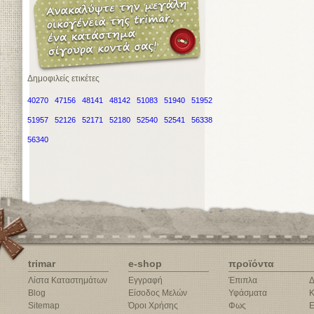
Δημοφιλείς ετικέτες
40270
47156
48141
48142
51083
51940
51952
51957
52126
52171
52180
52540
52541
56338
56340
trimar
e-shop
προϊόντα
Λίστα Καταστημάτων
Εγγραφή
Έπιπλα
Δ
Blog
Είσοδος Μελών
Υφάσματα
Κ
Sitemap
Όροι Χρήσης
Φως
Ε