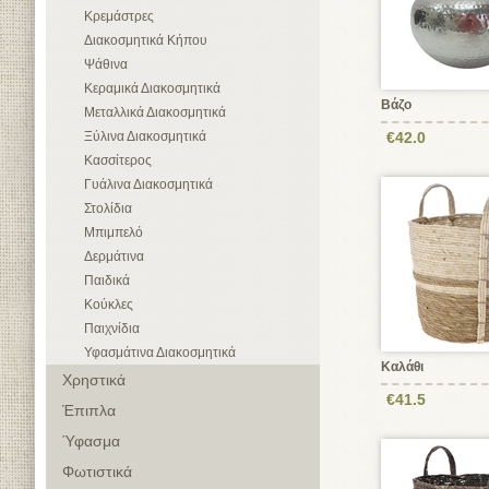
Κρεμάστρες
Διακοσμητικά Κήπου
Ψάθινα
Κεραμικά Διακοσμητικά
Βάζο
Μεταλλικά Διακοσμητικά
Ξύλινα Διακοσμητικά
€42.0
Κασσίτερος
Γυάλινα Διακοσμητικά
Στολίδια
Μπιμπελό
Δερμάτινα
Παιδικά
Κούκλες
Παιχνίδια
Υφασμάτινα Διακοσμητικά
Καλάθι
Χρηστικά
€41.5
Έπιπλα
Ύφασμα
Φωτιστικά