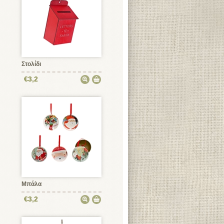
Στολίδι
€3,2
Μπάλα
€3,2