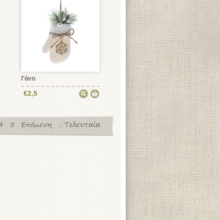
Γάντι
€2,5
...