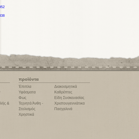
952
338
προϊόντα
Έπιπλα
Διακοσμητικά
ν
Υφάσματα
Καθρέπτες
Φως
Είδη Συσκευασίας
λής &
Τεχνητά Άνθη -
Χριστουγεννιάτικα
Στολισμός
Πασχαλινά
Χρηστικά