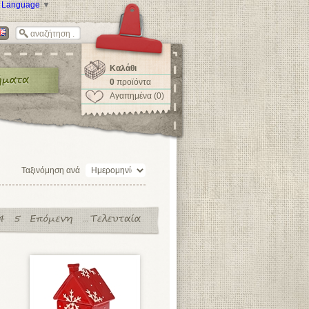
t Language
▼
Καλάθι
0
προϊόντα
Αγαπημένα (0)
Ταξινόμηση ανά
...