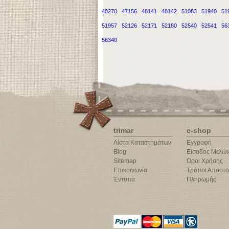
40270
47156
48141
48142
51083
51940
51
51957
52126
52171
52180
52540
52541
56
56340
trimar
e-shop
Λίστα Καταστημάτων
Εγγραφή
Blog
Είσοδος Μελώ
Sitemap
Όροι Χρήσης
Επικοινωνία
Τρόποι Αποστο
Έντυπα
Πληρωμής