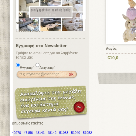
sofas
Προβολή όλων...
Εγγραφή στο Newsletter
Λαγός
Γράψτε το email σας για να λαμβάνετε
τα νέα μας
€10,0
Εγγραφή
Διαγραφή
Δημοφιλείς ετικέτες
40270
47156
48141
48142
51083
51940
51952