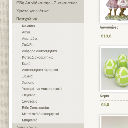
Είδη Αποθήκευσης - Συσκευασίας
Χριστουγεννιάτικα
Πασχαλινά
Καλάθια
Λαγουδίνες
Αυγά
€19,8
Λαμπάδες
Στολίδια
Διάφορα Διακοσμητικά
Κότες Διακοσμητικές
Κεριά
Διακοσμητικά Κεραμικά
Ξύλινα
Χρήσης
Υφασμάτινα Διακοσμητικά
Στεφάνια
Κεριά
Συνθέσεις
€5,6
Είδη Συσκευασίας
Μεταλλικά Διακοσμητικά
Μπιμπελό
Δωροκάρτες