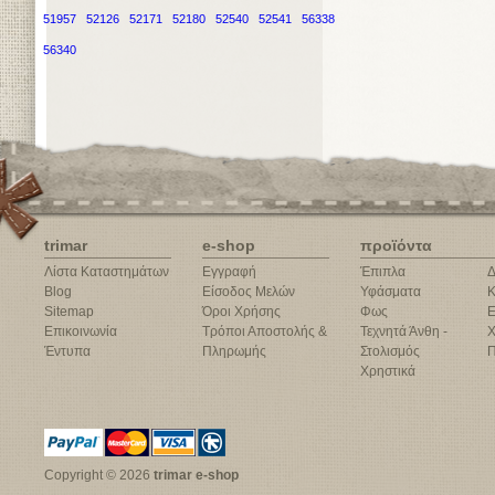
51957
52126
52171
52180
52540
52541
56338
56340
trimar
e-shop
προϊόντα
Λίστα Καταστημάτων
Εγγραφή
Έπιπλα
Δ
Blog
Είσοδος Μελών
Υφάσματα
Κ
Sitemap
Όροι Χρήσης
Φως
Ε
Επικοινωνία
Τρόποι Αποστολής &
Τεχνητά Άνθη -
Χ
Έντυπα
Πληρωμής
Στολισμός
Π
Χρηστικά
Copyright © 2026
trimar e-shop