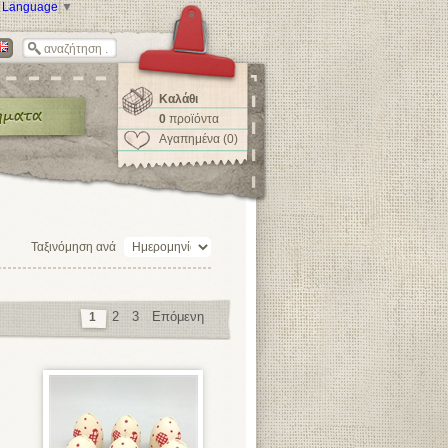
t Language
▼
Καλάθι
0
προϊόντα
Αγαπημένα (0)
Ταξινόμηση ανά
2
3
Επόμενη
1