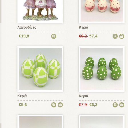
Λαγουδίνες
Κεριά
€19,8
€9,2
€7,4
Κεριά
Κεριά
€5,6
€7,9
€6,3