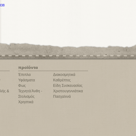
338
προϊόντα
Έπιπλα
Διακοσμητικά
ν
Υφάσματα
Καθρέπτες
Φως
Είδη Συσκευασίας
λής &
Τεχνητά Άνθη -
Χριστουγεννιάτικα
Στολισμός
Πασχαλινά
Χρηστικά