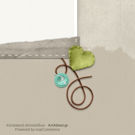
Κατασκευή Ιστοσελίδων
-
ArtAbout.gr
Powered by nopCommerce