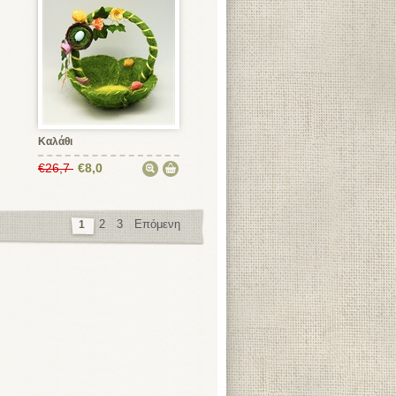
Καλάθι
€26,7
€8,0
2
3
Επόμενη
1