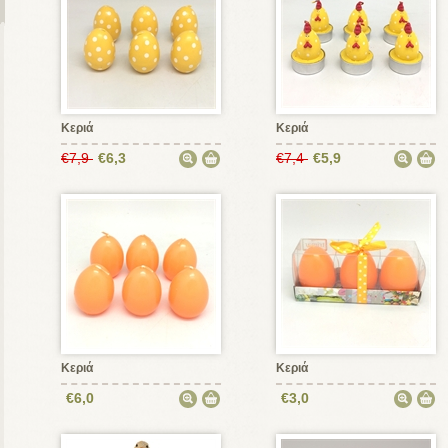
Κεριά
Κεριά
€7,9
€6,3
€7,4
€5,9
Κεριά
Κεριά
€6,0
€3,0