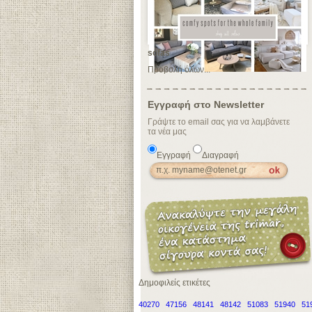
sofas
Προβολή όλων...
Εγγραφή στο Newsletter
Γράψτε το email σας για να λαμβάνετε
τα νέα μας
Εγγραφή
Διαγραφή
Δημοφιλείς ετικέτες
40270
47156
48141
48142
51083
51940
51