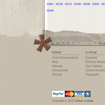
51957
52126
52171
52180
52540
52541
56
56340
trimar
e-shop
Λίστα Καταστημάτων
Εγγραφή
Blog
Είσοδος Μελώ
Sitemap
Όροι Χρήσης
Επικοινωνία
Τρόποι Αποστο
Έντυπα
Πληρωμής
Copyright © 2026
trimar e-shop