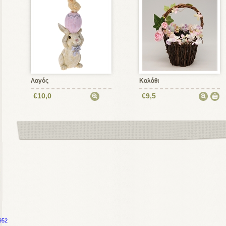
Λαγός
Καλάθι
€10,0
€9,5
952