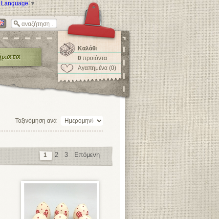
t Language
▼
Καλάθι
0
προϊόντα
Αγαπημένα (0)
Ταξινόμηση ανά
2
3
Επόμενη
1