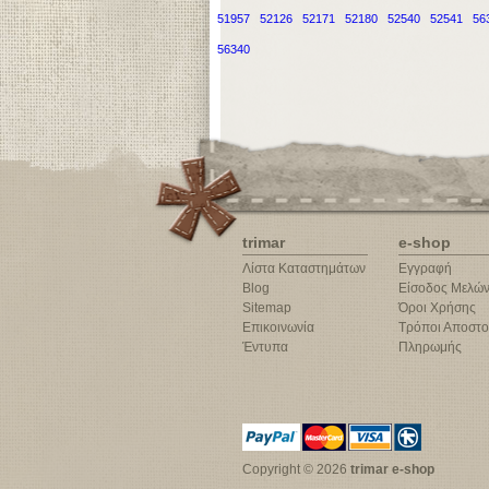
51957
52126
52171
52180
52540
52541
56
56340
trimar
e-shop
Λίστα Καταστημάτων
Εγγραφή
Blog
Είσοδος Μελώ
Sitemap
Όροι Χρήσης
Επικοινωνία
Τρόποι Αποστο
Έντυπα
Πληρωμής
Copyright © 2026
trimar e-shop