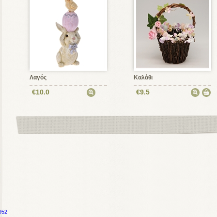
Λαγός
Καλάθι
€10.0
€9.5
952