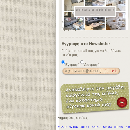
sofas
Προβολή όλων...
Εγγραφή στο Newsletter
Γράψτε το email σας για να λαμβάνετε
τα νέα μας
Εγγραφή
Διαγραφή
Δημοφιλείς ετικέτες
40270
47156
48141
48142
51083
51940
51