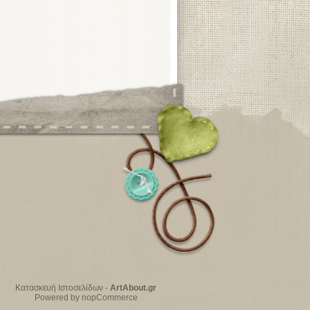
Κατασκευή Ιστοσελίδων
-
ArtAbout.gr
Powered by nopCommerce