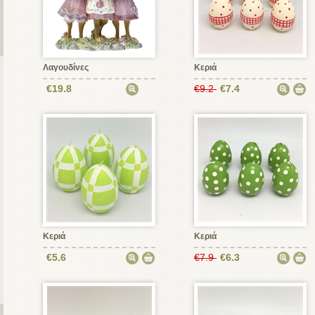
Λαγουδίνες
Κεριά
€19.8
€9.2
€7.4
Κεριά
Κεριά
€5.6
€7.9
€6.3