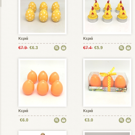
Κεριά
Κεριά
€7.9
€6.3
€7.4
€5.9
Κεριά
Κεριά
€6.0
€3.0