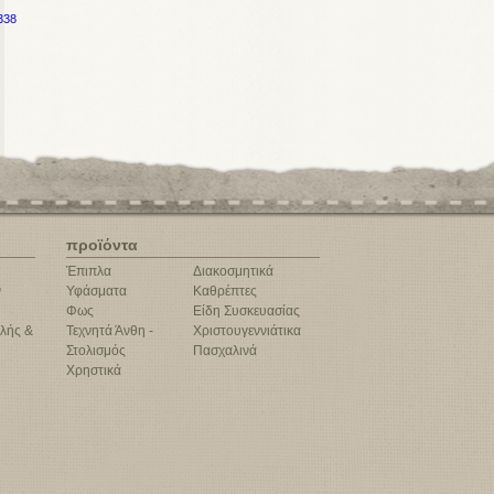
338
προϊόντα
Έπιπλα
Διακοσμητικά
ν
Υφάσματα
Καθρέπτες
Φως
Είδη Συσκευασίας
λής &
Τεχνητά Άνθη -
Χριστουγεννιάτικα
Στολισμός
Πασχαλινά
Χρηστικά