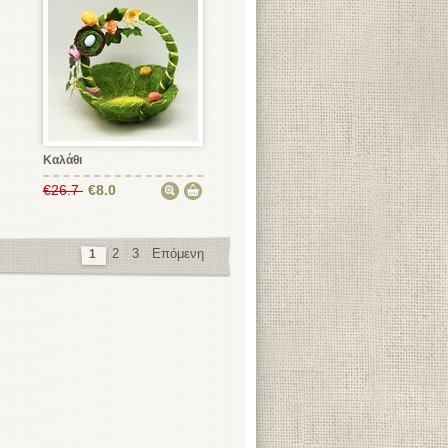
Καλάθι
€26.7
€8.0
2
3
Επόμενη
1