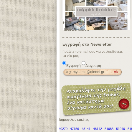
sofas
Προβολή όλων...
Εγγραφή στο Newsletter
Γράψτε το email σας για να λαμβάνετε
τα νέα μας
Εγγραφή
Διαγραφή
Δημοφιλείς ετικέτες
40270
47156
48141
48142
51083
51940
51