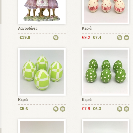
Λαγουδίνες
Κεριά
€19.8
€9.2
€7.4
Κεριά
Κεριά
€5.6
€7.9
€6.3