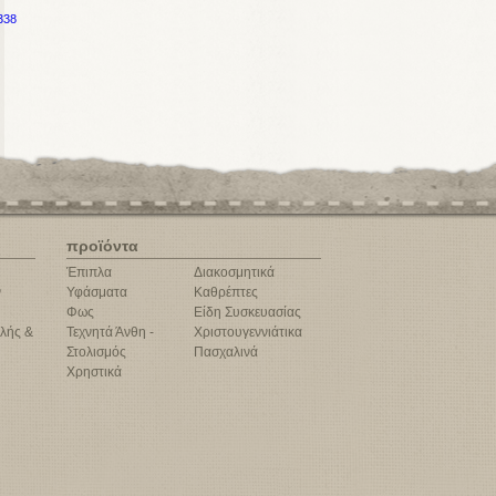
338
προϊόντα
Έπιπλα
Διακοσμητικά
ν
Υφάσματα
Καθρέπτες
Φως
Είδη Συσκευασίας
λής &
Τεχνητά Άνθη -
Χριστουγεννιάτικα
Στολισμός
Πασχαλινά
Χρηστικά