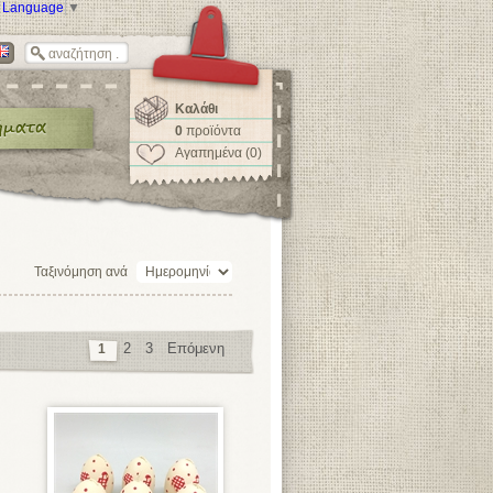
t Language
▼
Καλάθι
0
προϊόντα
Αγαπημένα (0)
Ταξινόμηση ανά
2
3
Επόμενη
1