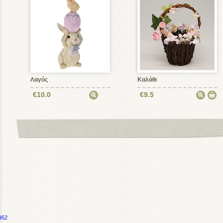
Λαγός
Καλάθι
€10.0
€9.5
952