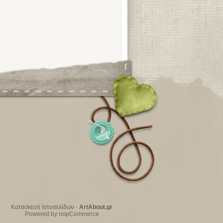
Κατασκευή Ιστοσελίδων
-
ArtAbout.gr
Powered by nopCommerce