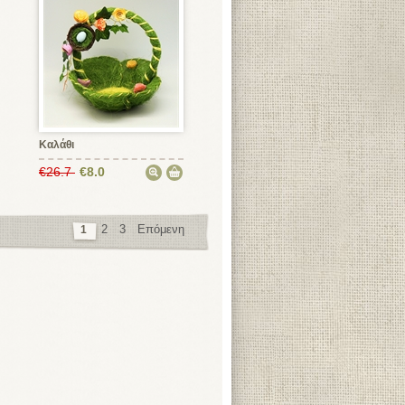
Καλάθι
€26.7
€8.0
2
3
Επόμενη
1