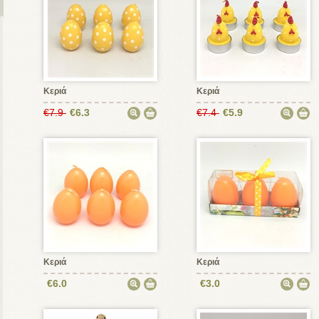
Κεριά
Κεριά
€7.9
€6.3
€7.4
€5.9
Κεριά
Κεριά
€6.0
€3.0