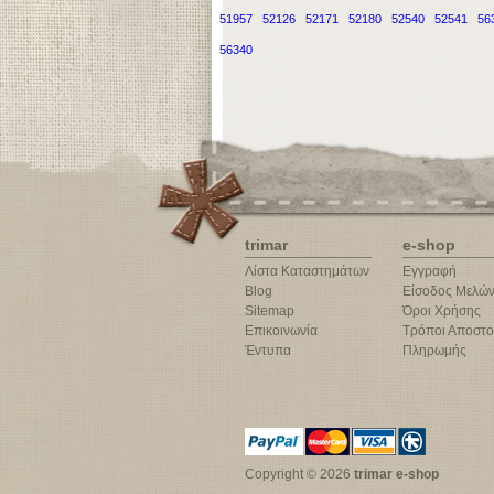
51957
52126
52171
52180
52540
52541
56
56340
trimar
e-shop
Λίστα Καταστημάτων
Εγγραφή
Blog
Είσοδος Μελώ
Sitemap
Όροι Χρήσης
Επικοινωνία
Τρόποι Αποστο
Έντυπα
Πληρωμής
Copyright © 2026
trimar e-shop