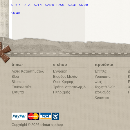
51957
52126
52171
52180
52540
52541
56338
56340
trimar
e-shop
προϊόντα
Λίστα Καταστημάτων
Εγγραφή
Έπιπλα
Δ
Blog
Είσοδος Μελών
Υφάσματα
Κ
Sitemap
Όροι Χρήσης
Φως
Ε
Επικοινωνία
Τρόποι Αποστολής &
Τεχνητά Άνθη -
Χ
Έντυπα
Πληρωμής
Στολισμός
Π
Χρηστικά
Copyright © 2026
trimar e-shop