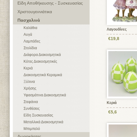
Είδη Αποθήκευσης - Συσκευασίας
Χριστουγεννιάτικα
Πασχαλινά
Καλάθια
Λαγουδίνες
Αυγά
€19,8
Λαμπάδες
Στολίδια
Διάφορα Διακοσμητικά
Κότες Διακοσμητικές
Κεριά
Διακοσμητικά Κεραμικά
Ξύλινα
Χρήσης
Υφασμάτινα Διακοσμητικά
Στεφάνια
Κεριά
Συνθέσεις
€5,6
Είδη Συσκευασίας
Μεταλλικά Διακοσμητικά
Μπιμπελό
Δωροκάρτες