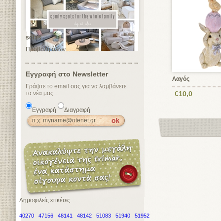
sofas
Προβολή όλων...
Εγγραφή στο Newsletter
Λαγός
Γράψτε το email σας για να λαμβάνετε
τα νέα μας
€10,0
Εγγραφή
Διαγραφή
Δημοφιλείς ετικέτες
40270
47156
48141
48142
51083
51940
51952