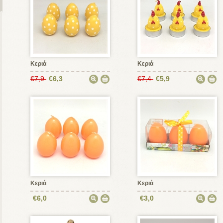
Κεριά
Κεριά
€7,9
€6,3
€7,4
€5,9
Κεριά
Κεριά
€6,0
€3,0