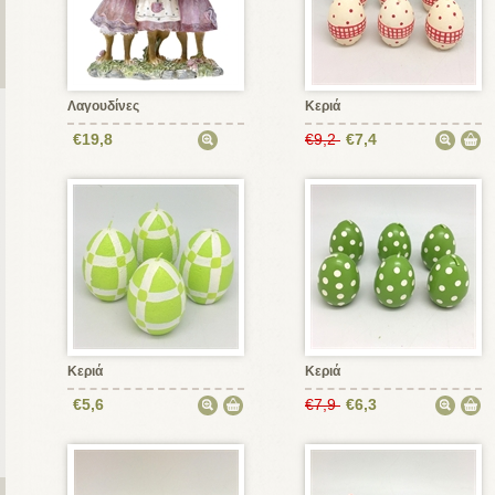
Λαγουδίνες
Κεριά
€19,8
€9,2
€7,4
Κεριά
Κεριά
€5,6
€7,9
€6,3