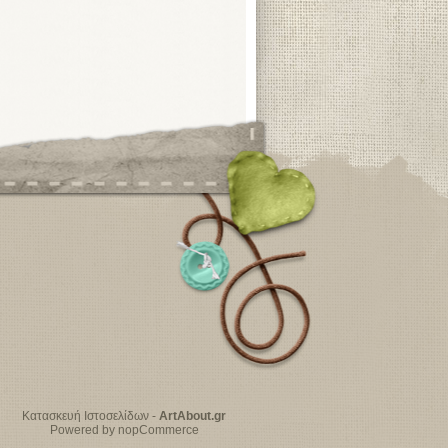
Κατασκευή Ιστοσελίδων
-
ArtAbout.gr
Powered by nopCommerce