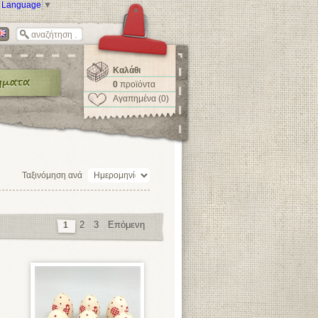
t Language
▼
Καλάθι
0
προϊόντα
Αγαπημένα (0)
Ταξινόμηση ανά
2
3
Επόμενη
1