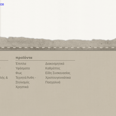
338
προϊόντα
Έπιπλα
Διακοσμητικά
ν
Υφάσματα
Καθρέπτες
Φως
Είδη Συσκευασίας
λής &
Τεχνητά Άνθη -
Χριστουγεννιάτικα
Στολισμός
Πασχαλινά
Χρηστικά