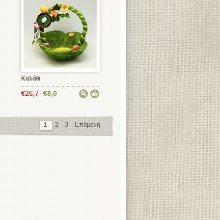
Καλάθι
€26,7
€8,0
2
3
Επόμενη
1