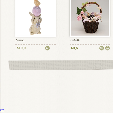
Λαγός
Καλάθι
€10,0
€9,5
952