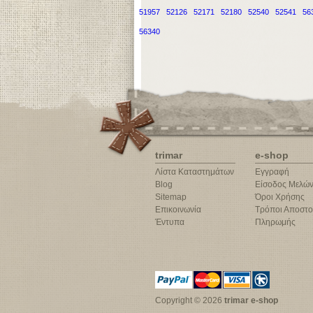
51957
52126
52171
52180
52540
52541
56
56340
trimar
e-shop
Λίστα Καταστημάτων
Εγγραφή
Blog
Είσοδος Μελώ
Sitemap
Όροι Χρήσης
Επικοινωνία
Τρόποι Αποστο
Έντυπα
Πληρωμής
Copyright © 2026
trimar e-shop