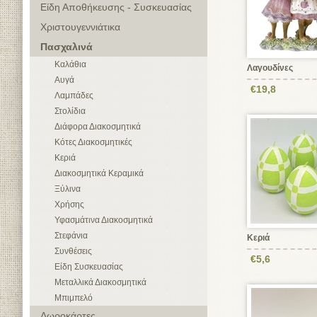
Είδη Αποθήκευσης - Συσκευασίας
Χριστουγεννιάτικα
Πασχαλινά
Καλάθια
Λαγουδίνες
Αυγά
€19,8
Λαμπάδες
Στολίδια
Διάφορα Διακοσμητικά
Κότες Διακοσμητικές
Κεριά
Διακοσμητικά Κεραμικά
Ξύλινα
Χρήσης
Υφασμάτινα Διακοσμητικά
Στεφάνια
Κεριά
Συνθέσεις
€5,6
Είδη Συσκευασίας
Μεταλλικά Διακοσμητικά
Μπιμπελό
Δωροκάρτες