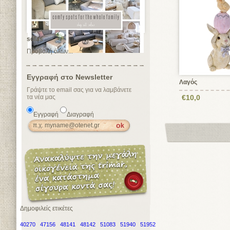
sofas
Προβολή όλων...
Εγγραφή στο Newsletter
Λαγός
Γράψτε το email σας για να λαμβάνετε
τα νέα μας
€10,0
Εγγραφή
Διαγραφή
Δημοφιλείς ετικέτες
40270
47156
48141
48142
51083
51940
51952