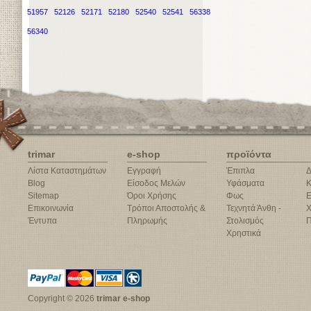
51957
52126
52171
52180
52540
52541
56338
56340
trimar
e-shop
προϊόντα
Λίστα Καταστημάτων
Εγγραφή
Έπιπλα
Δ
Blog
Είσοδος Μελών
Υφάσματα
Κ
Sitemap
Όροι Χρήσης
Φως
Ε
Επικοινωνία
Τρόποι Αποστολής &
Τεχνητά Άνθη -
Χ
Έντυπα
Πληρωμής
Στολισμός
Π
Χρηστικά
Copyright © 2026
trimar e-shop